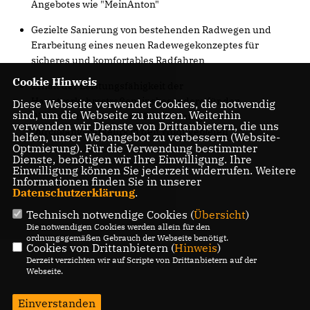
Angebotes wie "MeinAnton"
Gezielte Sanierung von bestehenden Radwegen und
Erarbeitung eines neuen Radewegekonzeptes für
sicheres und komfortables Radfahren
Cookie Hinweis
Erhalt der Leistungsfähigkeit der
Hauptverkehrsstraßen, insbesondere für den
Diese Webseite verwendet Cookies, die notwendig
sind, um die Webseite zu nutzen. Weiterhin
Wirtschaftsverkehr und Reduzierung des
verwenden wir Dienste von Drittanbietern, die uns
Durchgangsverkehrs in den Wohngebieten
helfen, unser Webangebot zu verbessern (Website-
Optmierung). Für die Verwendung bestimmter
Dienste, benötigen wir Ihre Einwilligung. Ihre
Einwilligung können Sie jederzeit widerrufen. Weitere
Informationen finden Sie in unserer
Datenschutzerklärung
.
Technisch notwendige Cookies (
Übersicht
)
Die notwendigen Cookies werden allein für den
ordnungsgemäßen Gebrauch der Webseite benötigt.
Cookies von Drittanbietern (
Hinweis
)
Derzeit verzichten wir auf Scripte von Drittanbietern auf der
Webseite.
Einverstanden