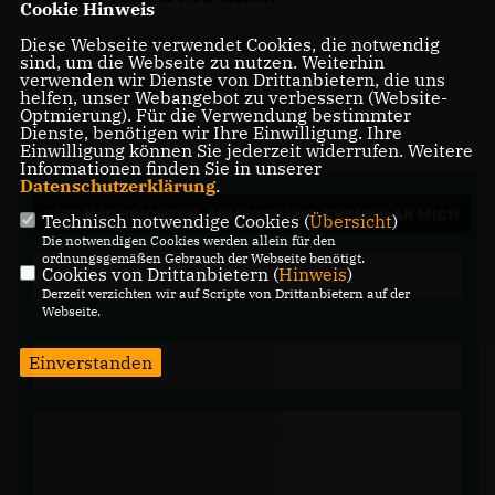
Cookie Hinweis
Instagram: christiana_bauer
Diese Webseite verwendet Cookies, die notwendig
sind, um die Webseite zu nutzen. Weiterhin
verwenden wir Dienste von Drittanbietern, die uns
Facebook: Dr. Christiana Bauer
helfen, unser Webangebot zu verbessern (Website-
Optmierung). Für die Verwendung bestimmter
Dienste, benötigen wir Ihre Einwilligung. Ihre
E-Mail: wahl@cdu-bielefeld.de
Einwilligung können Sie jederzeit widerrufen. Weitere
Informationen finden Sie in unserer
Datenschutzerklärung
.
IHRE NACHRICHTEN, ANLIEGEN UND THEMEN AN MICH
Technisch notwendige Cookies (
Übersicht
)
Die notwendigen Cookies werden allein für den
ordnungsgemäßen Gebrauch der Webseite benötigt.
Cookies von Drittanbietern (
Hinweis
)
Derzeit verzichten wir auf Scripte von Drittanbietern auf der
Webseite.
Einverstanden